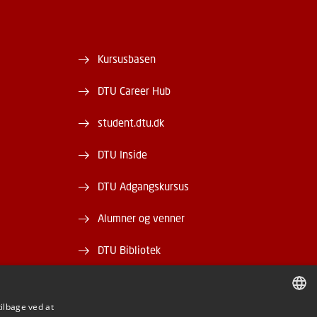
Kursusbasen
DTU Career Hub
student.dtu.dk
DTU Inside
DTU Adgangskursus
Alumner og venner
DTU Bibliotek
DTU Orbit
tilbage ved at