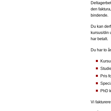
Deltagerbet
den faktura
bindende.
Du kan derf
kursus/din 
har betalt.
Du har to år
Kursus
Studie
Pris f
Specia
PhD ku
Vi fakturer