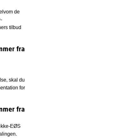
selvom de
-
ers tilbud
mmer fra
se, skal du
entation for
mmer fra
d/ikke-EØS
alingen.