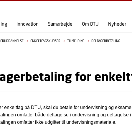
GÅ TIL PRIMÆRT INDHOLD (TRYK ENTER).
ning
Innovation
Samarbejde
Om DTU
Nyheder
TERUDDANNELSE
ENKELTFAGSKURSER
TILMELDING
DELTAGERBETALING
agerbetaling for enkel
r enkeltfag på DTU, skal du betale for undervisning og eksame
alingen omfatter både deltagelse i undervisning og deltagelse 
alingen omfatter ikke udgifter til undervisningsmateriale.