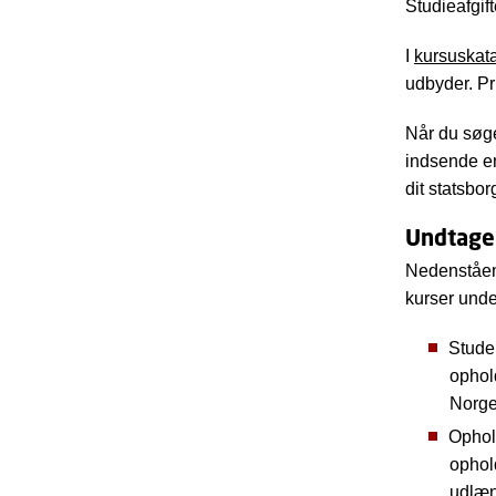
Studieafgif
I
kursuskat
udbyder. Pri
Når du søge
indsende en
dit statsbo
Undtagel
Nedenståend
kurser unde
Stude
ophol
Norge
Ophol
ophol
udlæn