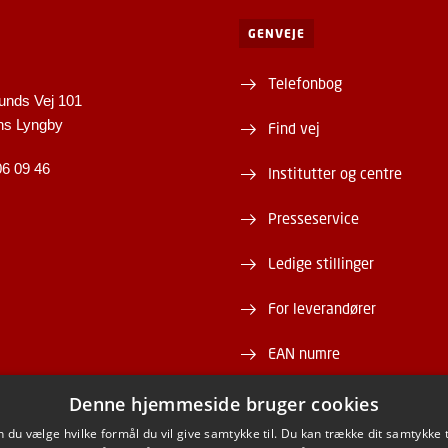
GENVEJE
Telefonbog
unds Vej 101
ns Lyngby
Find vej
06 09 46
Institutter og centre
Presseservice
Ledige stillinger
For leverandører
EAN numre
Webshop
Denne hjemmeside bruger cookies
du vælge hvilke formål du vil give samtykke til. Du kan trække dit samtykke 
DTU Serviceportal