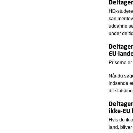
Deltager
HD-studeren
kan meritov
uddannelsen
under delt
Deltager
EU-land
Priserne er
Når du søge
indsende en
dit statsbo
Deltager
ikke-EU 
Hvis du ikk
land, blive