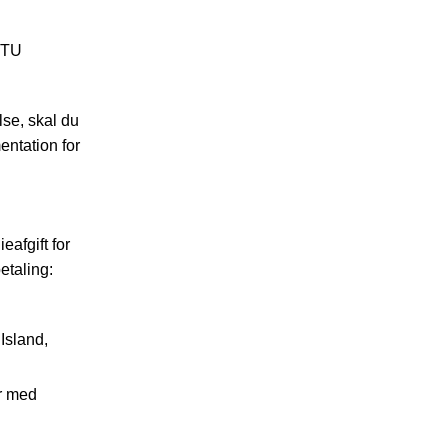
 DTU
se, skal du
entation for
afgift for
etaling:
Island,
r med