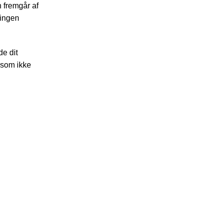
n fremgår af
dingen
de dit
 som ikke