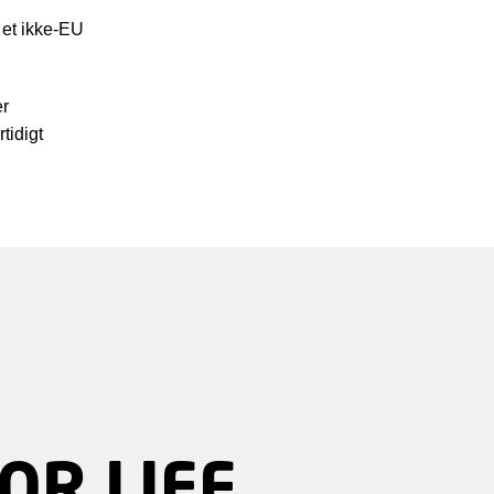
 et ikke-EU
er
tidigt
OR LIFE