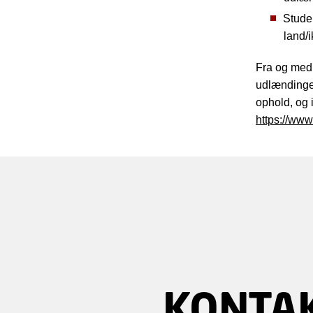
Stude
land/
Fra og med d
udlændingel
ophold, og 
https://ww
KONTAK