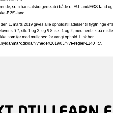
rende, som har statsborgerskab i både et EU-land/EØS-land og
ikke-EØS-land.
en 1. marts 2019 gives alle opholdstilladelser til flygtninge eft
ovens § 7, stk. 1 og 2, og § 8, stk. 1 og 2, med henblik på midler
ikke som før med mulighed for varigt ophold. Link her:
w.nyidanmark.dk/da/Nyheder/2019/03/Nye-regler-L140
.
T DTU LEARN F