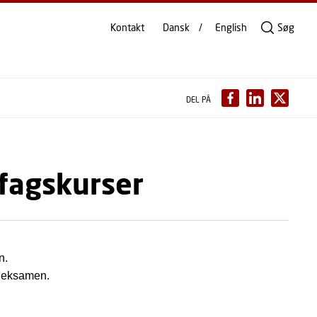
Kontakt
Dansk
English
Søg
DEL PÅ
tfagskurser
n.
i eksamen.