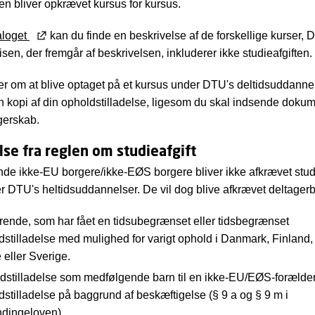
ten bliver opkrævet kursus for kursus.
aloget
kan du finde en beskrivelse af de forskellige kurser,
sen, der fremgår af beskrivelsen, inkluderer ikke studieafgiften.
r om at blive optaget på et kursus under DTU's deltidsuddannel
 kopi af din opholdstilladelse, ligesom du skal indsende dokum
rgerskab.
se fra reglen om studieafgift
e ikke-EU borgere/ikke-EØS borgere bliver ikke afkrævet studie
r DTU's heltidsuddannelser. De vil dog blive afkrævet deltagerb
rende, som har fået en tidsubegrænset eller tidsbegrænset
dstilladelse med mulighed for varigt ophold i Danmark, Finland, 
 eller Sverige.
dstilladelse som medfølgende barn til en ikke-EU/EØS-forælde
dstilladelse på baggrund af beskæftigelse (§ 9 a og § 9 m i
dingeloven)