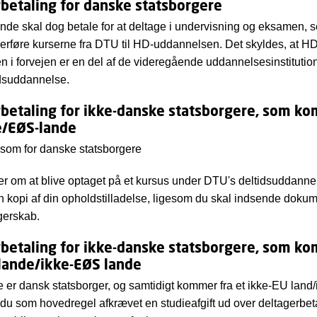
betaling for danske statsborgere
de skal dog betale for at deltage i undervisning og eksamen, 
erføre kurserne fra DTU til HD-uddannelsen. Det skyldes, at HD
 i forvejen er en del af de videregående uddannelsesinstitution
idsuddannelse.
betaling for ikke-danske statsborgere, som ko
e/EØS-lande
 som for danske statsborgere
r om at blive optaget på et kursus under DTU's deltidsuddannel
 kopi af din opholdstilladelse, ligesom du skal indsende dokum
rgerskab.
betaling for ikke-danske statsborgere, som ko
lande/ikke-EØS lande
e er dansk statsborger, og samtidigt kommer fra et ikke-EU lan
r du som hovedregel afkrævet en studieafgift ud over deltagerbet