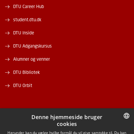
DTU Career Hub
student.dtu.dk
DTU Inside
DTU Adgangskursus
Alumner og venner
DTU Bibliotek
DTU Orbit
Denne hjemmeside bruger
cookies
FACEBOOK
DANISH
Herunder kan du vælge hvilke formål du vil give samtykke til. Du kan