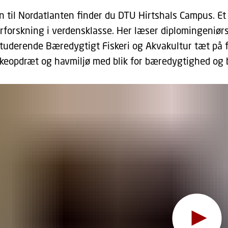
n til Nordatlanten finder du DTU Hirtshals Campus. Et 
rforskning i verdensklasse. Her læser diplomingeniør
tuderende Bæredygtigt Fiskeri og Akvakultur tæt på for
fiskeopdræt og havmiljø med blik for bæredygtighed og b
Hov, denne funktion kr
For at se indholdet skal du ændre dit
cookie-samtykke
til at