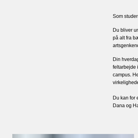
Som studeren
Du bliver u
på alt fra b
artsgenken
Din hverdag
feltarbejd
campus. Her
virkelighede
Du kan for 
Dana og Ha