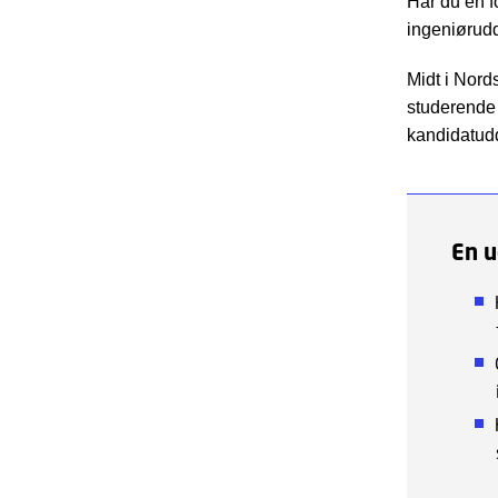
Har du en f
ingeniørudd
Midt i Nord
studerende 
kandidatudd
En u