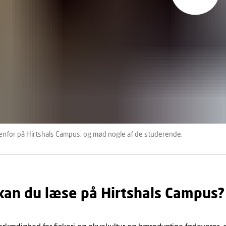
nfor på Hirtshals Campus, og mød nogle af de studerende.
kan du læse på Hirtshals Campus?