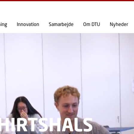
GÅ TIL PRIMÆRT INDHOLD (TRYK ENTER).
ning
Innovation
Samarbejde
Om DTU
Nyheder
 HIRTSHALS