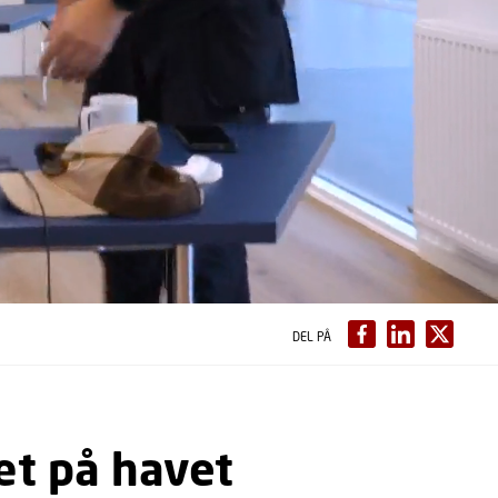
DEL PÅ
æt på havet