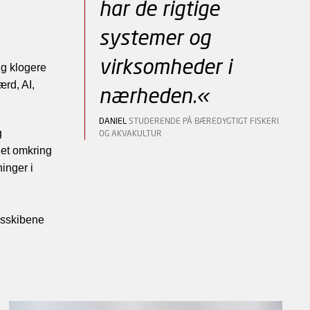
har de rigtige
systemer og
virksomheder i
ig klogere
ærd, AI,
nærheden.«
DANIEL
STUDERENDE PÅ BÆREDYGTIGT FISKERI
g
OG AKVAKULTUR
det omkring
inger i
gsskibene