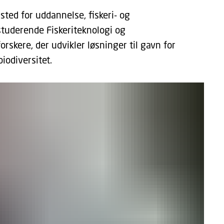
sted for uddannelse, fiskeri- og
studerende Fiskeriteknologi og
skere, der udvikler løsninger til gavn for
iodiversitet.
æver cookies
 tillade funktionalitet og målretning cookies