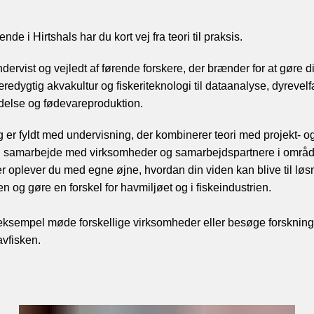
de i Hirtshals har du kort vej fra teori til praksis.
ndervist og vejledt af førende forskere, der brænder for at gøre d
æredygtig akvakultur og fiskeriteknologi til dataanalyse, dyrevelf
delse og fødevareproduktion.
 er fyldt med undervisning, der kombinerer teori med projekt- o
e i samarbejde med virksomheder og samarbejdspartnere i områ
 oplever du med egne øjne, hvordan din viden kan blive til løsn
n og gøre en forskel for havmiljøet og i fiskeindustrien.
eksempel møde forskellige virksomheder eller besøge forsknin
vfisken.