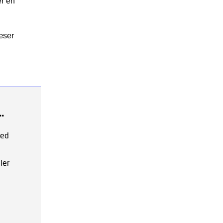
er en
æser
.
med
ler