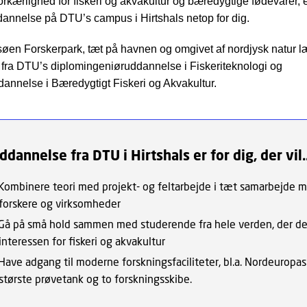
orkærlighed for fiskeri og akvakultur og bæredygtige fødevarer, 
annelse på DTU’s campus i Hirtshals netop for dig.
søen Forskerpark, tæt på havnen og omgivet af nordjysk natur l
fra DTU’s diplomingeniøruddannelse i Fiskeriteknologi og
annelse i Bæredygtigt Fiskeri og Akvakultur.
ddannelse fra DTU i Hirtshals er for dig, der vil..
Kombinere teori med projekt- og feltarbejde i tæt samarbejde 
forskere og virksomheder
Gå på små hold sammen med studerende fra hele verden, der de
interessen for fiskeri og akvakultur
Have adgang til moderne forskningsfaciliteter, bl.a. Nordeuropas
største prøvetank og to forskningsskibe.