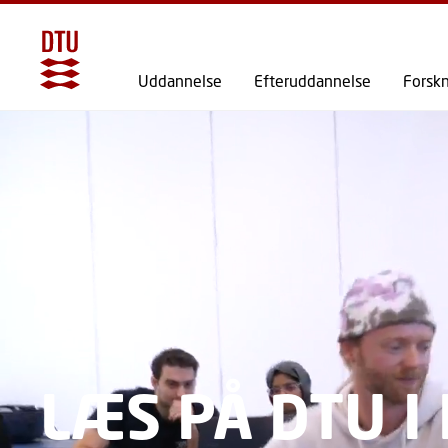
Uddannelse
Efteruddannelse
Forsk
LÆS PÅ DTU I