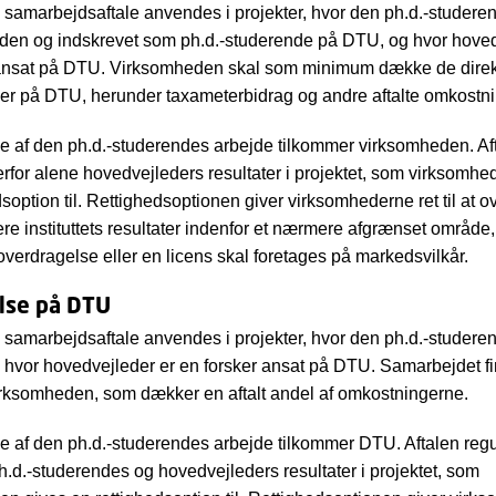
samarbejdsaftale anvendes i projekter, hvor den ph.d.-studere
den og indskrevet som ph.d.-studerende på DTU, og hvor hoved
 ansat på DTU. Virksomheden skal som minimum dække de dire
r på DTU, herunder taxameterbidrag og andre aftalte omkostni
e af den ph.d.-studerendes arbejde tilkommer virksomheden. Af
erfor alene hovedvejleders resultater i projektet, som virksomhe
dsoption til. Rettighedsoptionen giver virksomhederne ret til at o
sere instituttets resultater indenfor et nærmere afgrænset områd
 overdragelse eller en licens skal foretages på markedsvilkår.
lse på DTU
samarbejdsaftale anvendes i projekter, hvor den ph.d.-studere
hvor hovedvejleder er en forsker ansat på DTU. Samarbejdet f
virksomheden, som dækker en aftalt andel af omkostningerne.
e af den ph.d.-studerendes arbejde tilkommer DTU. Aftalen regu
.d.-studerendes og hovedvejleders resultater i projektet, som