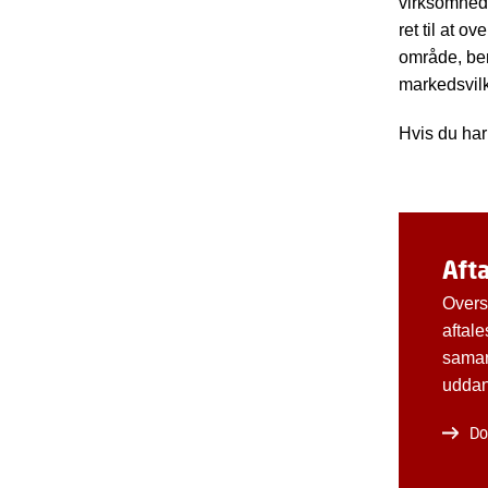
virksomhede
ret til at o
område, ben
markedsvilk
Hvis du har
Aft
Overs
aftale
samarb
udda
Do