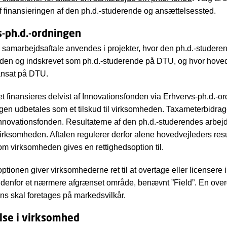
 finansieringen af den ph.d.-studerende og ansættelsessted.
-ph.d.-ordningen
samarbejdsaftale anvendes i projekter, hvor den ph.d.-studere
den og indskrevet som ph.d.-studerende på DTU, og hvor hoved
ansat på DTU.
 finansieres delvist af Innovationsfonden via Erhvervs-ph.d.-o
gen udbetales som et tilskud til virksomheden. Taxameterbidrag
Innovationsfonden. Resultaterne af den ph.d.-studerendes arbej
irksomheden. Aftalen regulerer derfor alene hovedvejleders resul
som virksomheden gives en rettighedsoption til.
tionen giver virksomhederne ret til at overtage eller licensere in
indenfor et nærmere afgrænset område, benævnt ”Field”. En ove
cens skal foretages på markedsvilkår.
lse i virksomhed