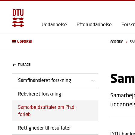
Uddannelse
Efteruddannelse
Forsk
UDFORSK
FORSIDE
SA
TILBAGE
Sama
Samfinansieret forskning
Rekvireret forskning
Samarbejd
uddannels
Samarbejdsaftaler om Ph.d.-
forløb
Rettigheder til resultater
DTU har
tr