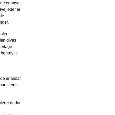
nde er ansat
vejleder er
kte
nger.
talen
den gives
vertage
e, benævnt
nde er ansat
inansieres
lerer derfor