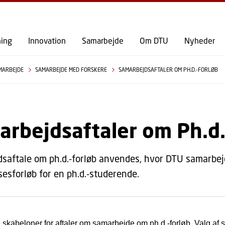
GÅ TIL PRIMÆRT INDHOLD (TRYK ENTER).
ning
Innovation
Samarbejde
Om DTU
Nyheder
MARBEJDE
SAMARBEJDE MED FORSKERE
SAMARBEJDSAFTALER OM PH.D.-FORLØB
rbejdsaftaler om Ph.d.
saftale om ph.d.-forløb anvendes, hvor DTU samarbe
esforløb for en ph.d.-studerende.
e skabeloner for aftaler om samarbejde om ph.d.-forløb
. Valg af