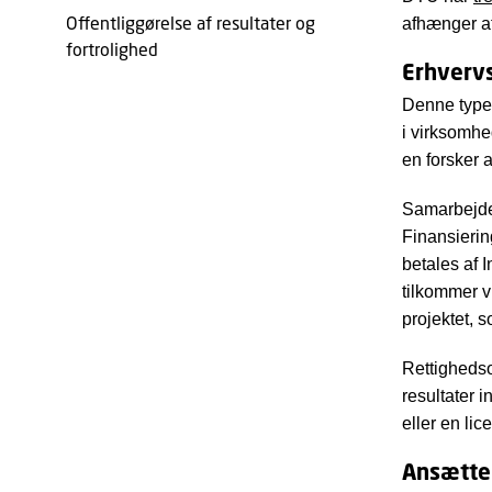
Offentliggørelse af resultater og
afhænger af
fortrolighed
Erhvervs
Denne type 
i virksomhe
en forsker 
Samarbejdet
Finansierin
betales af 
tilkommer v
projektet, 
Rettighedsop
resultater 
eller en li
Ansætte