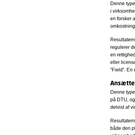
Denne type 
i virksomhe
en forsker
omkostninge
Resultatern
regulerer d
en rettighe
eller licen
”Field”. En
Ansætte
Denne type 
på DTU, og 
delvist af 
Resultatern
både den ph