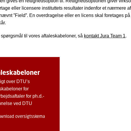
n gives en rettighedsoption til. Rettighedsoptionen giver virk
vertage eller licensere instituttets resultater indenfor et nærmere 
ævnt ”Field”. En overdragelse eller en licens skal foretages på
år.
 spørgsmål til vores aftaleskabeloner, så
kontakt Jura Team 1
.
aleskabeloner
igt over DTU’s
skabeloner for
ejdsaftaler for ph.d.-
nnelse ved DTU
wnload oversigtsskema