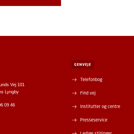
GENVEJE
Telefonbog
unds Vej 101
ns Lyngby
Find vej
06 09 46
Institutter og centre
Presseservice
Ledige stillinger