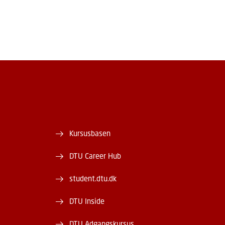
Kursusbasen
DTU Career Hub
student.dtu.dk
DTU Inside
DTU Adgangskursus