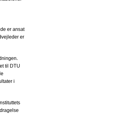
nde er ansat
vejleder er
rdningen.
et til DTU
de
tater i
stituttets
rdragelse