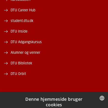
DTU Career Hub
student.dtu.dk
DTU Inside
DTU Adgangskursus
Alumner og venner
DTU Bibliotek
DTU Orbit
Denne hjemmeside bruger
cookies
FACEBOOK