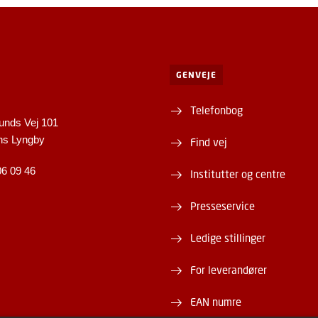
GENVEJE
Telefonbog
unds Vej 101
ns Lyngby
Find vej
06 09 46
Institutter og centre
Presseservice
Ledige stillinger
For leverandører
EAN numre