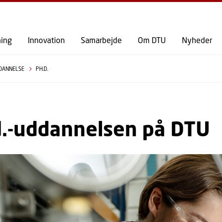
GÅ TIL PRIMÆRT INDHOLD (TRYK ENTER).
ning
Innovation
Samarbejde
Om DTU
Nyheder
DANNELSE
PH.D.
d.-uddannelsen på DTU