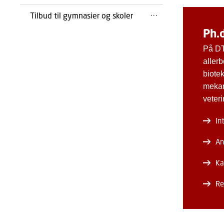
Tilbud til gymnasier og skoler
Ph.
På DT
allerb
biote
mekani
veteri
In
An
Ka
Re