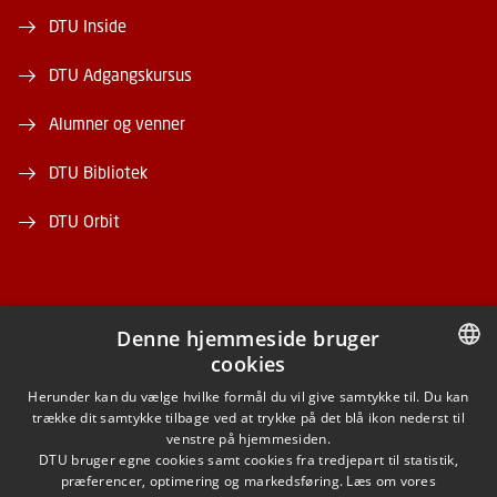
DTU Inside
DTU Adgangskursus
Alumner og venner
DTU Bibliotek
DTU Orbit
Denne hjemmeside bruger
cookies
FACEBOOK
DANISH
Herunder kan du vælge hvilke formål du vil give samtykke til. Du kan
trække dit samtykke tilbage ved at trykke på det blå ikon nederst til
INSTAGRAM
DANISH
venstre på hjemmesiden.
DTU bruger egne cookies samt cookies fra tredjepart til statistik,
ENGLISH
præferencer, optimering og markedsføring. Læs om vores
LINKEDIN