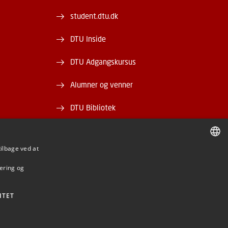
student.dtu.dk
DTU Inside
DTU Adgangskursus
Alumner og venner
DTU Bibliotek
DTU Orbit
tilbage ved at
DANISH
mering og
DANISH
ENGLISH
ITET
BE