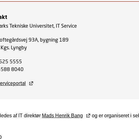
akt
rks Tekniske Universitet, IT Service
oftegårdsvej 93A, bygning 189
Kgs. Lyngby
 4525 5555
 4588 8040
erviceportal
ledes af IT direktør
Mads Henrik Bang
og er organiseret i se
O