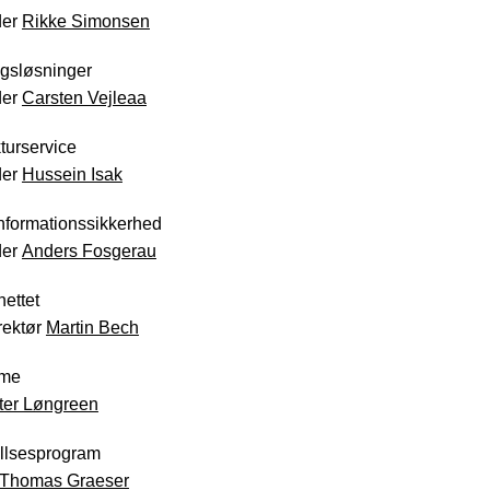
der
Rikke Simonsen
ngsløsninger
der
Carsten Vejleaa
kturservice
der
Hussein Isak
nformationssikkerhed
der
Anders Fosgerau
ettet
rektør
Martin Bech
ome
ter Løngreen
llsesprogram
Thomas Graeser