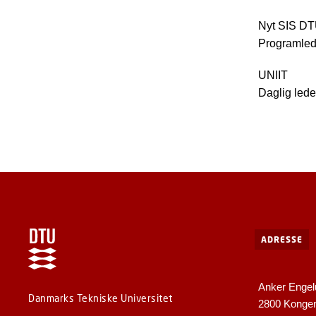
Nyt SIS D
Programle
UNIIT
Daglig led
ADRESSE
Anker Engel
Danmarks Tekniske Universitet
2800 Konge