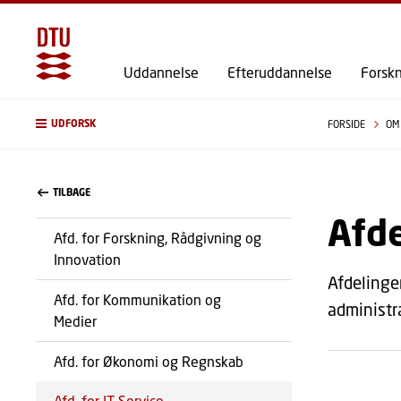
Uddannelse
Efteruddannelse
Forsk
UDFORSK
FORSIDE
OM
TILBAGE
Afde
Afd. for Forskning, Rådgivning og
Innovation
Afdelinge
Afd. for Kommunikation og
administr
Medier
Afd. for Økonomi og Regnskab
Afd. for IT Service