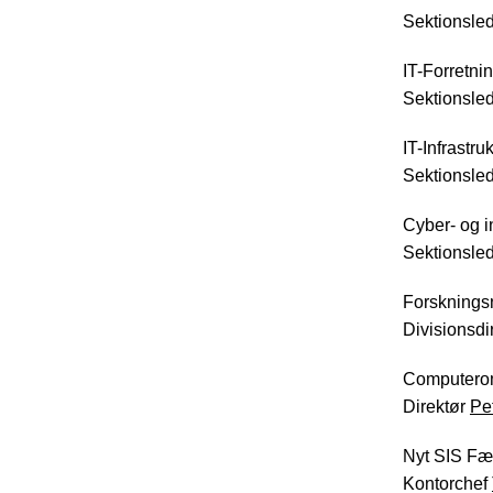
Sektionsle
IT-Forretni
Sektionsle
IT-Infrastru
Sektionsle
Cyber- og i
Sektionsle
Forskningsn
Divisionsdi
Computer
Direktør
Pe
Nyt SIS Fæ
Kontorchef