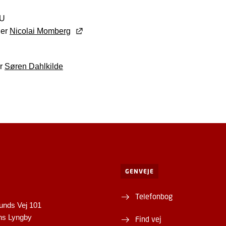
TU
der
Nicolai Momberg
er
Søren Dahlkilde
GENVEJE
Telefonbog
unds Vej 101
ns Lyngby
Find vej