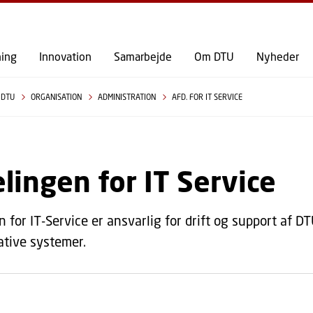
GÅ TIL PRIMÆRT INDHOLD (TRYK ENTER).
ning
Innovation
Samarbejde
Om DTU
Nyheder
 DTU
ORGANISATION
ADMINISTRATION
AFD. FOR IT SERVICE
lingen for IT Service
n for IT-Service er ansvarlig for drift og support af D
ative systemer.