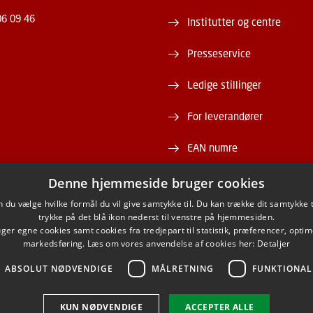
06 09 46
Institutter og centre
Presseservice
Ledige stillinger
For leverandører
EAN numre
Webshop
Denne hjemmeside bruger cookies
du vælge hvilke formål du vil give samtykke til. Du kan trække dit samtykke 
DTU Serviceportal
trykke på det blå ikon nederst til venstre på hjemmesiden.
er egne cookies samt cookies fra tredjepart til statistik, præferencer, opti
markedsføring. Læs om vores anvendelse af cookies her:
Detaljer
ABSOLUT NØDVENDIGE
MÅLRETNING
FUNKTIONAL
ACEBOOK
INSTAGRAM
LINKEDIN
YOUTU
KUN NØDVENDIGE
ACCEPTER ALLE