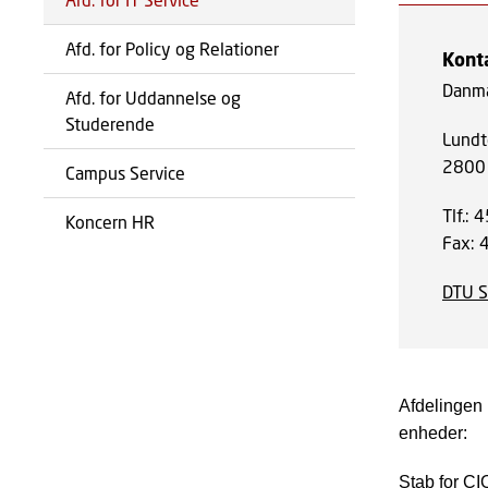
Afd. for Policy og Relationer
Kont
Danma
Afd. for Uddannelse og
Studerende
Lundt
2800 
Campus Service
Tlf.:
Koncern HR
Fax:
DTU S
Afdelingen 
enheder:
Stab for CI