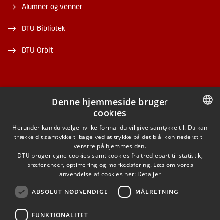
Alumner og venner
DTU Bibliotek
DTU Orbit
Denne hjemmeside bruger
cookies
FACEBOOK
DANISH
Herunder kan du vælge hvilke formål du vil give samtykke til. Du kan
trække dit samtykke tilbage ved at trykke på det blå ikon nederst til
INSTAGRAM
DANISH
venstre på hjemmesiden.
DTU bruger egne cookies samt cookies fra tredjepart til statistik,
ENGLISH
præferencer, optimering og markedsføring. Læs om vores
LINKEDIN
anvendelse af cookies her:
Detaljer
ABSOLUT NØDVENDIGE
MÅLRETNING
YOUTUBE
FUNKTIONALITET