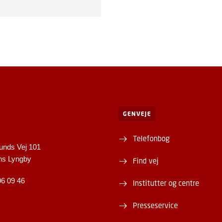
GENVEJE
Telefonbog
unds Vej 101
ns Lyngby
Find vej
06 09 46
Institutter og centre
Presseservice