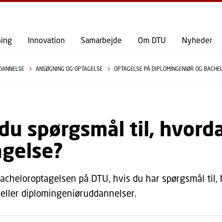
GÅ TIL PRIMÆRT INDHOLD (TRYK ENTER).
ning
Innovation
Samarbejde
Om DTU
Nyheder
DANNELSE
ANSØGNING OG OPTAGELSE
OPTAGELSE PÅ DIPLOMINGENIØR OG BACH
du spørgsmål til, hvord
agelse?
acheloroptagelsen på DTU, hvis du har spørgsmål til,
 eller diplomingeniøruddannelser.