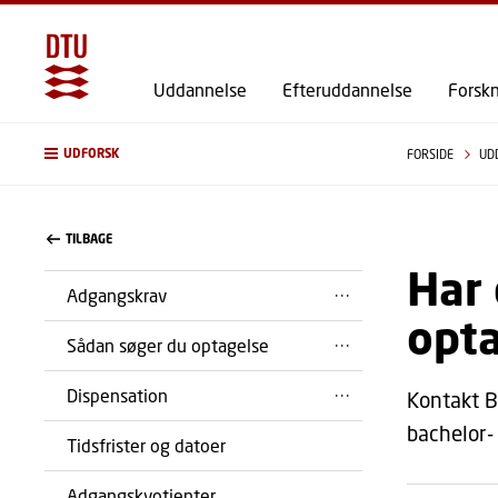
Uddannelse
Efteruddannelse
Forsk
UDFORSK
FORSIDE
UD
TILBAGE
Har 
Adgangskrav
opt
Sådan søger du optagelse
Dispensation
Kontakt B
bachelor-
Tidsfrister og datoer
Adgangskvotienter