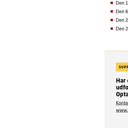
Den 13
Den 6.
Den 28
Den 29
SUP
Har 
udf
Opta
Konta
www.o