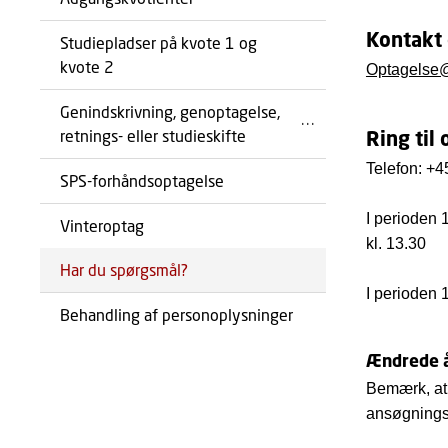
Kontakt 
Studiepladser på kvote 1 og
kvote 2
Optagelse
Genindskrivning, genoptagelse,
retnings- eller studieskifte
Ring til 
Telefon: +4
SPS-forhåndsoptagelse
I perioden 
Vinteroptag
kl. 13.30
Har du spørgsmål?
I perioden 1
Behandling af personoplysninger
Ændrede å
Bemærk, at 
ansøgningsf