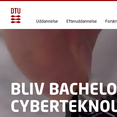
Uddannelse
Efteruddannelse
Forsk
BLIV BACHELO
CYBERTEKNOL