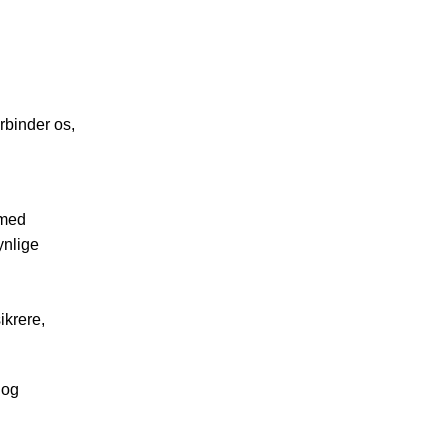
orbinder os,
 med
ynlige
ikrere,
 og