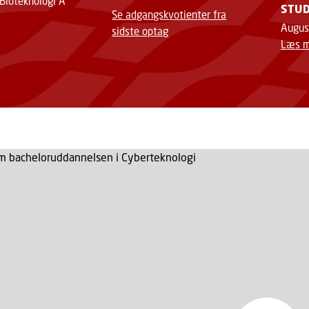
 Bioteknologi A
STUD
Se adgangskvotienter fra
Augus
sidste optag
Læs m