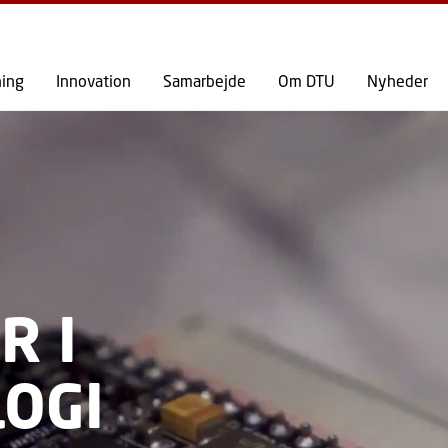
GÅ TIL PRIMÆRT INDHOLD (TRYK ENTER).
ning
Innovation
Samarbejde
Om DTU
Nyheder
R I
OGI