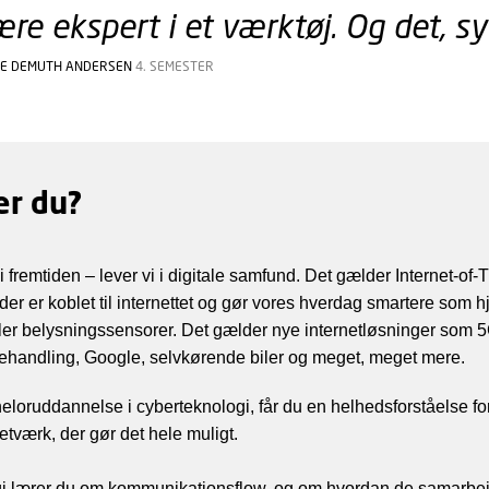
ære ekspert i et værktøj. Og det, sy
FIE DEMUTH ANDERSEN
4. SEMESTER
er du?
 i fremtiden – lever vi i digitale samfund. Det gælder Internet-of
 der er koblet til internettet og gør vores hverdag smartere som hj
er belysningssensorer. Det gælder nye internetløsninger som 5
ehandling, Google, selvkørende biler og meget, meget mere.
loruddannelse i cyberteknologi, får du en helhedsforståelse fo
værk, der gør det hele muligt.
i lærer du om kommunikationsflow, og om hvordan de samarbe