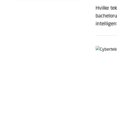
Hvilke te
bacheloru
intellige