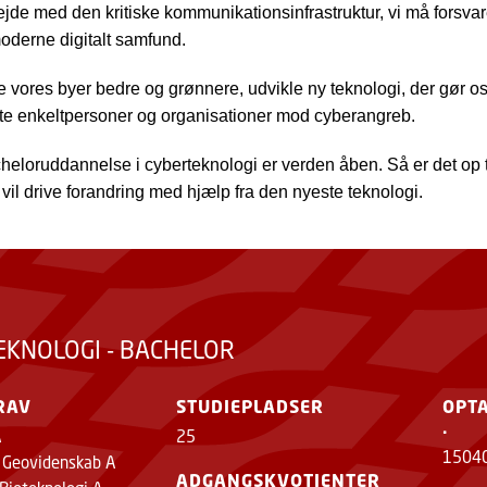
jde med den kritiske kommunikationsinfrastruktur, vi må forsvare
oderne digitalt samfund.
 vores byer bedre og grønnere, udvikle ny teknologi, der gør o
tte enkeltpersoner og organisationer mod cyberangreb.
eloruddannelse i cyberteknologi er verden åben. Så er det op ti
vil drive forandring med hjælp fra den nyeste teknologi.
EKNOLOGI - BACHELOR
RAV
STUDIEPLADSER
OPT
.
A
25
1504
r Geovidenskab A
ADGANGSKVOTIENTER