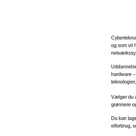
Cyberteknolo
og som vil 
netværkssy
Uddannelse
hardware – 
teknologier
Vælger du a
grønnere og
Du kan tage
elforbrug, 