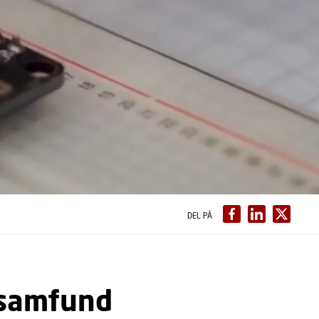
DEL PÅ
e samfund