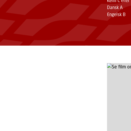
Kemi C eller
Dansk A
Engelsk B