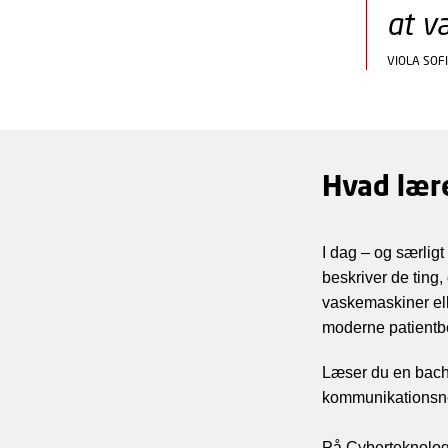
at v
VIOLA SO
Hvad lær
I dag – og særligt
beskriver de ting,
vaskemaskiner ell
moderne patientb
Læser du en bache
kommunikationsnet
På Cyberteknolog