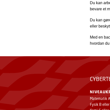
Du kan arbe
bevare et m
Du kan gøre
eller besky
Med en bach
hvordan du 
CYBERT
NIVEAUK
Matematik 
Fysik B elle