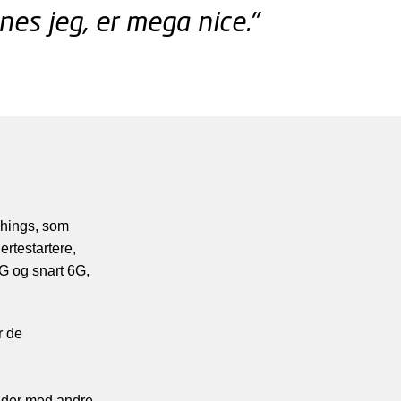
nes jeg, er mega nice."
-Things, som
ertestartere,
G og snart 6G,
r de
jder med andre