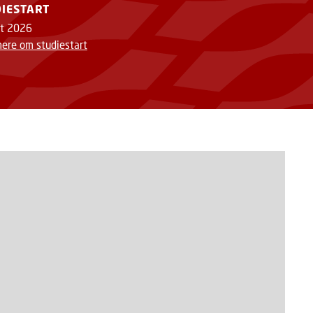
IESTART
t 2026
ere om studiestart