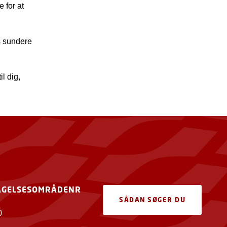
 for at
s sundere
l dig,
AGELSESOMRÅDENR
SÅDAN SØGER DU
0