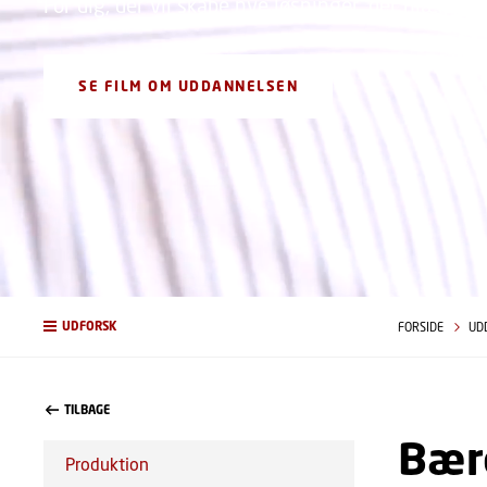
For dig, der vil skabe nye løsninger, der hjælpe
SE FILM OM UDDANNELSEN
UDFORSK
FORSIDE
UD
TILBAGE
Bære
Produktion