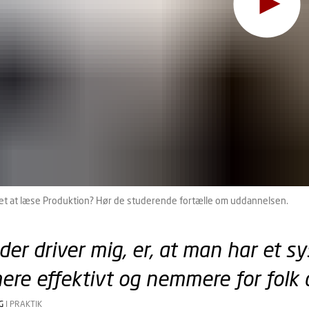
For at se indholdet skal du ændre dit
cookie-samtykke
til at
et at læse Produktion? Hør de studerende fortælle om uddannelsen.
 der driver mig, er, at man har et
ere effektivt og nemmere for folk 
AG
I PRAKTIK