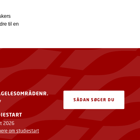
skers
re til en
AGELESOMRÅDENR.
SÅDAN SØGER DU
7
IESTART
t 2026
ere om studiestart