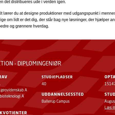
n det distribueres ude i verden igen.
 alt lærer du at designe produktioner med udgangspunkt i menne
ige om lidt er det dig, der står bag nye løsninger, der hjælper and
edre og grønnere hverdag.
TION - DIPLOMINGENIØR
RAV
OPT
STUDIEPLADSER
A
40
1514
r geovidenskab A
UDDANNELSESSTED
STUD
 bioteknologi A
Ballerup Campus
Augus
Læs m
KVOTIENTER