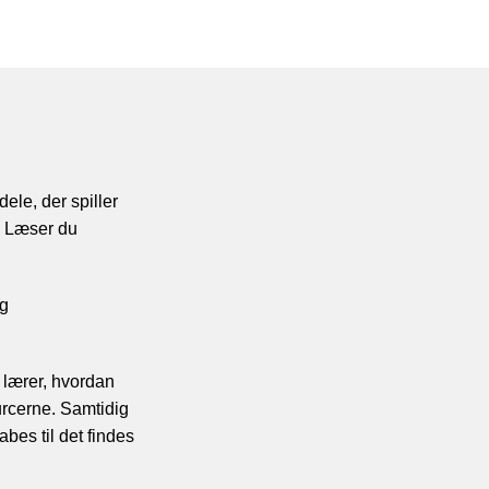
ele, der spiller
n. Læser du
og
 lærer, hvordan
urcerne. Samtidig
bes til det findes