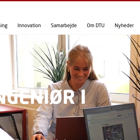
GÅ TIL PRIMÆRT INDHOLD (TRYK ENTER).
ning
Innovation
Samarbejde
Om DTU
Nyheder
NGENIØR I