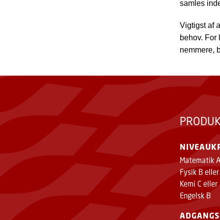
samles inde
Vigtigst af
behov. For l
nemmere, b
PRODUK
NIVEAUK
Matematik 
Fysik B elle
Kemi C eller
Engelsk B
ADGANGS