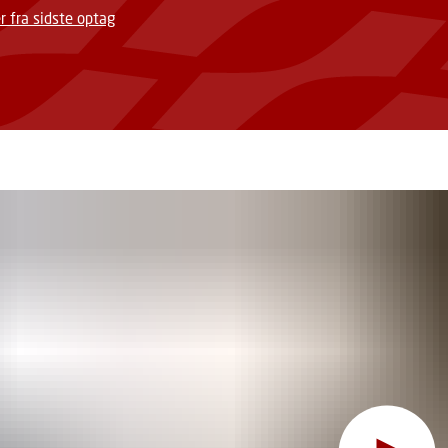
r fra sidste optag
Hov, denne funktion kr