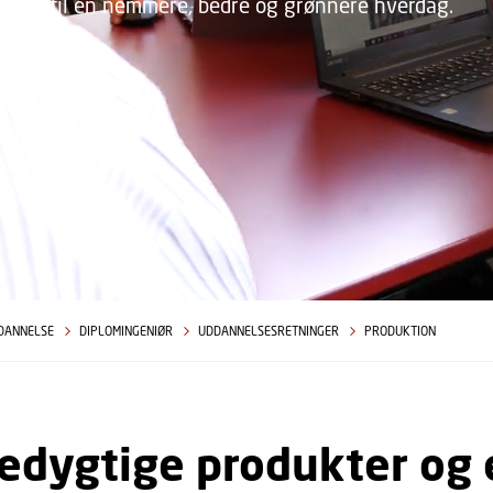
r andre til en nemmere, bedre og grønnere hverdag.
DANNELSE
DIPLOMINGENIØR
UDDANNELSESRETNINGER
PRODUKTION
dygtige produkter og e