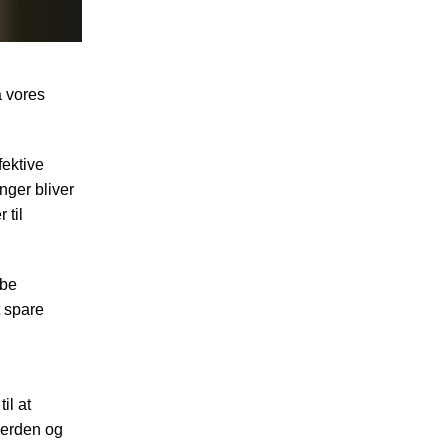
a vores
ektive
nger bliver
 til
abe
t spare
il at
verden og