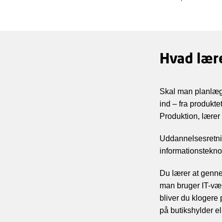
Hvad lær
Skal man planlægg
ind – fra produkt
Produktion, lærer
Uddannelsesretni
informationstekno
Du lærer at genn
man bruger IT-vær
bliver du klogere
på butikshylder e