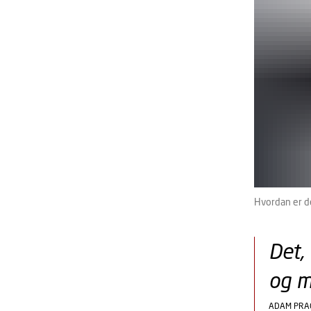
Hvordan er d
Det,
og m
ADAM PR