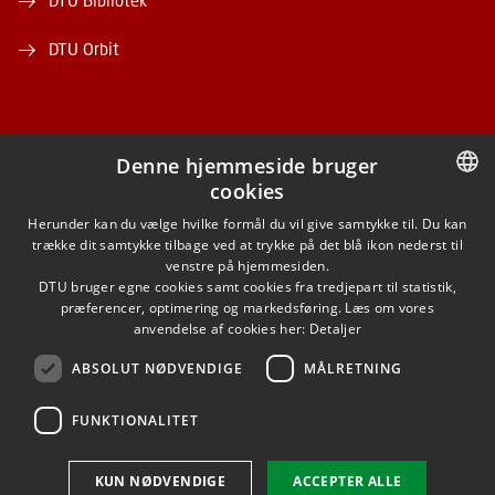
DTU Bibliotek
DTU Orbit
Denne hjemmeside bruger
cookies
FACEBOOK
DANISH
Herunder kan du vælge hvilke formål du vil give samtykke til. Du kan
trække dit samtykke tilbage ved at trykke på det blå ikon nederst til
INSTAGRAM
DANISH
venstre på hjemmesiden.
DTU bruger egne cookies samt cookies fra tredjepart til statistik,
ENGLISH
præferencer, optimering og markedsføring. Læs om vores
LINKEDIN
anvendelse af cookies her:
Detaljer
ABSOLUT NØDVENDIGE
MÅLRETNING
YOUTUBE
FUNKTIONALITET
Brug af personoplysninger
KUN NØDVENDIGE
ACCEPTER ALLE