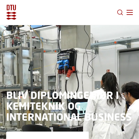
GÅ TIL PRIMÆRT INDHOLD (TRYK ENTER).
BLIV DIPLOMINGENIØR I
KEMITEKNIK OG
INTERNATIONAL BUSINESS